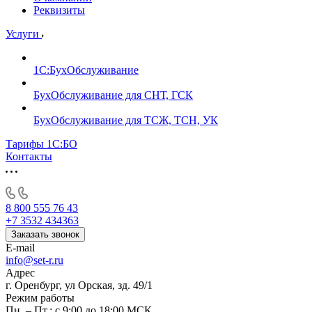
Реквизиты
Услуги
1С:БухОбслуживание
БухОбслуживание для СНТ, ГСК
БухОбслуживание для ТСЖ, ТСН, УК
Тарифы 1С:БО
Контакты
8 800 555 76 43
+7 3532 434363
Заказать звонок
E-mail
info@set-r.ru
Адрес
г. Оренбург, ул Орская, зд. 49/1
Режим работы
Пн. – Пт.: с 9:00 до 18:00 МСК