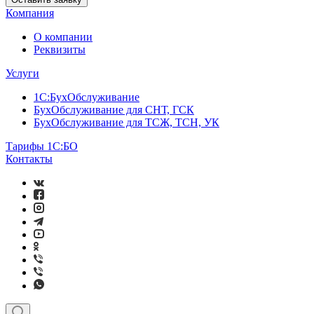
Компания
О компании
Реквизиты
Услуги
1С:БухОбслуживание
БухОбслуживание для СНТ, ГСК
БухОбслуживание для ТСЖ, ТСН, УК
Тарифы 1С:БО
Контакты